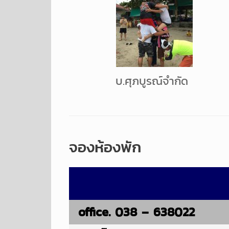
บ.ศุภบูรณ์จำกัด
จองห้องพัก
office. 038 – 638022