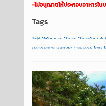
-ไม่อนุญาตให้ประกอบอาหารในบ
Tags
จัดกรุ๊ป
ที่พักติดทะเลระยอง
ที่พักระยอง
ที่พักระยองติดทะเล
บ้าน
รีสอร์ทระยองติดทะเล
รีสอร์ทรับน้อง
หาดส่วนตัวระยอง
โรงแรม
โ