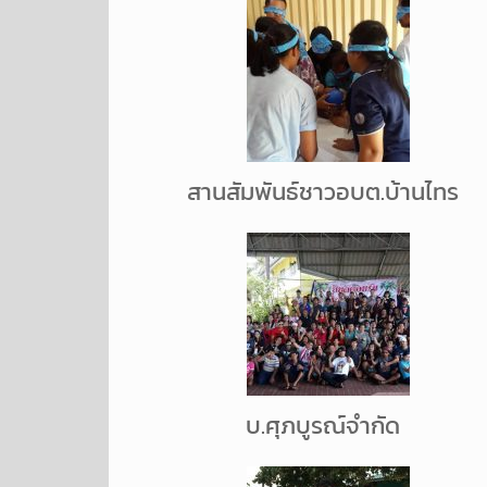
สานสัมพันธ์ชาวอบต.บ้านไทร
บ.ศุภบูรณ์จำกัด