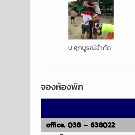
บ.ศุภบูรณ์จำกัด
จองห้องพัก
office. 038 – 638022