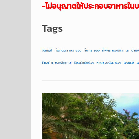
-ไม่อนุญาตให้ประกอบอาหารในบ
Tags
จัดกรุ๊ป
ที่พักติดทะเลระยอง
ที่พักระยอง
ที่พักระยองติดทะเล
บ้าน
รีสอร์ทระยองติดทะเล
รีสอร์ทรับน้อง
หาดส่วนตัวระยอง
โรงแรม
โ