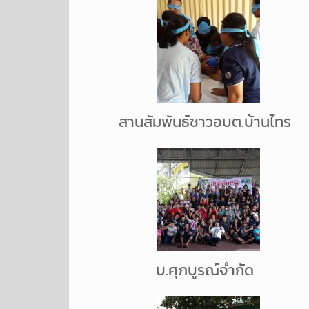
สานสัมพันธ์ชาวอบต.บ้านไทร
บ.ศุภบูรณ์จำกัด