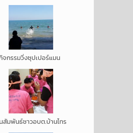
กิจกรรมวิ่งซุปเปอร์แมน
นสัมพันธ์ชาวอบต.บ้านไทร