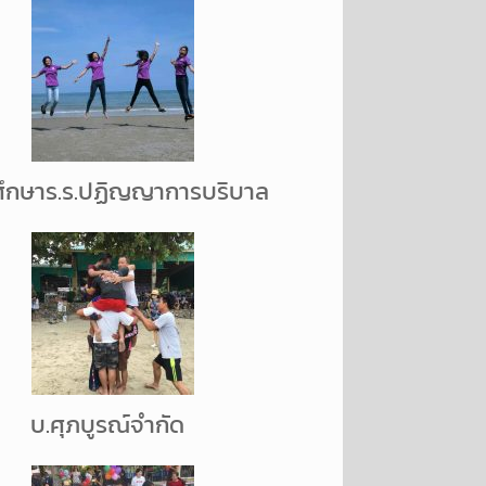
ศึกษาร.ร.ปฏิญญาการบริบาล
บ.ศุภบูรณ์จำกัด