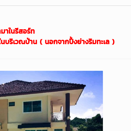
ามาในรีสอร์ท
นบริ
เวณบ้าน ( นอกจากปิ้งย่างริมทะเล )