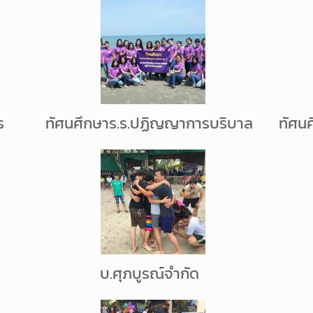
ร
ทัศนศึกษาร.ร.ปฏิญญาการบริบาล
ทัศน
บ.ศุภบูรณ์จำกัด