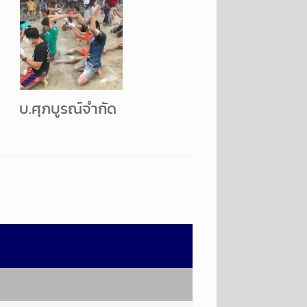
บ.ศุภบูรณ์จำกัด