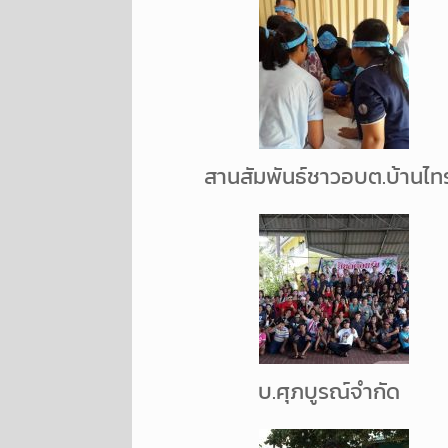
สานสัมพันธ์ชาวอบต.บ้านไท
บ.ศุภบูรณ์จำกัด