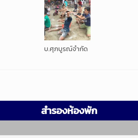
บ.ศุภบูรณ์จำกัด
สำรองห้องพัก