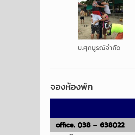
บ.ศุภบูรณ์จำกัด
จองห้องพัก
office. 038 – 638022